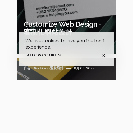
Customize Web Design -
客制化網站設計
We use cookies to give you the best
分享
experience.
ALLOW COOKIES
作者：
Webizon 渥賞設計
8月 03, 2024